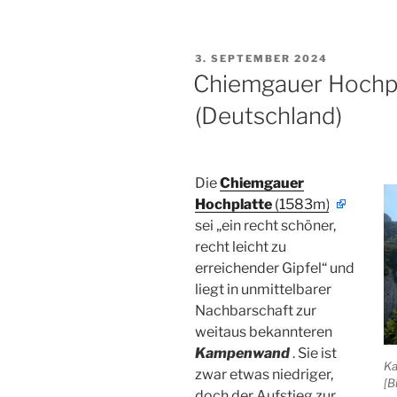
im
Winkl
(Deutschland)“
VERÖFFENTLICHT
3. SEPTEMBER 2024
AM
Chiemgauer Hochpl
(Deutschland)
Die
Chiemgauer
Hochplatte
(1583m)
sei „ein recht schöner,
recht leicht zu
erreichender Gipfel“ und
liegt in unmittelbarer
Nachbarschaft zur
weitaus bekannteren
Kampenwand
.
Sie ist
Ka
zwar etwas niedriger,
[B
doch der Aufstieg zur