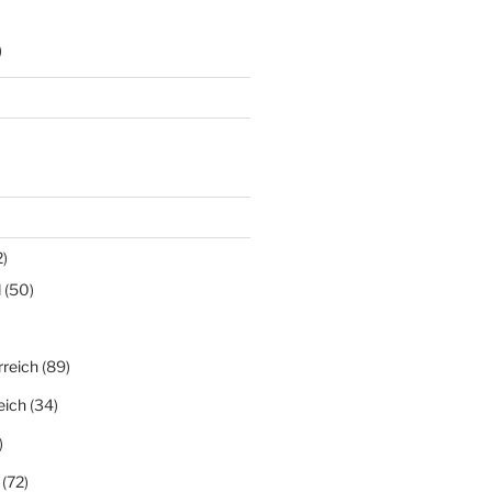
)
)
d
(50)
rreich
(89)
eich
(34)
)
(72)