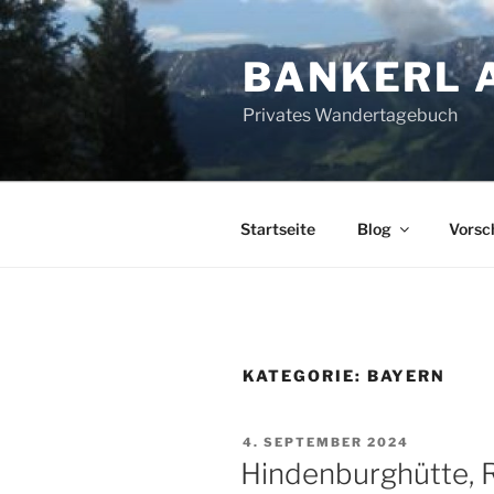
Zum
Inhalt
BANKERL 
springen
Privates Wandertagebuch
Startseite
Blog
Vorsc
KATEGORIE:
BAYERN
VERÖFFENTLICHT
4. SEPTEMBER 2024
AM
Hindenburghütte, R