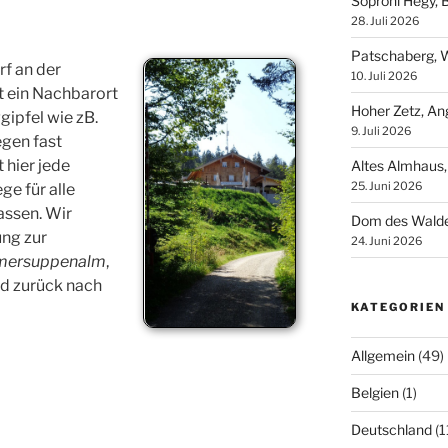
Soproni Hegy, 
28. Juli 2026
Patschaberg, W
rf an der
10. Juli 2026
t ein Nachbarort
Hoher Zetz, An
gipfel wie zB.
9. Juli 2026
egen fast
 hier jede
Altes Almhaus,
25. Juni 2026
e für alle
ssen. Wir
Dom des Walde
ng zur
24. Juni 2026
ersuppenalm
,
d zurück nach
KATEGORIEN
Allgemein
(49)
Belgien
(1)
Deutschland
(1