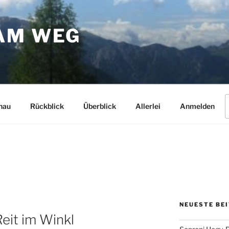
AM WEG
S
hau
Rückblick
Überblick
Allerlei
Anmelden
n
NEUESTE BE
eit im Winkl