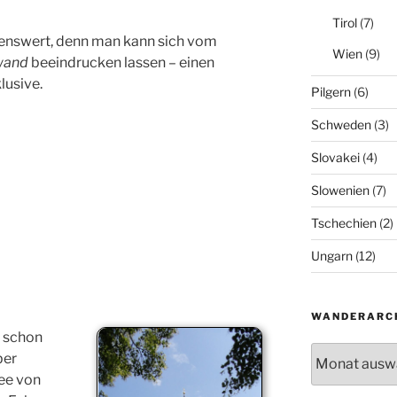
Tirol
(7)
nenswert, denn man kann sich vom
Wien
(9)
wand
beeindrucken lassen
– einen
lusive.
Pilgern
(6)
Schweden
(3)
Slovakei
(4)
Slowenien
(7)
Tschechien
(2)
Ungarn
(12)
WANDERARC
 schon
Wanderarchiv
ber
dee von