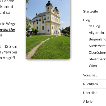
. Fahren
dl kommt
Startseite
cht so
Blog
ierte Wege
da Blog
nviertler
Allgemein
us
Burgenlan
Niederöste
t – 125 km
a Plain
bei
Oberösterr
n Angriff
Steiermark
Wien
Vorschau
Rückblick
Überblick
Allerlei