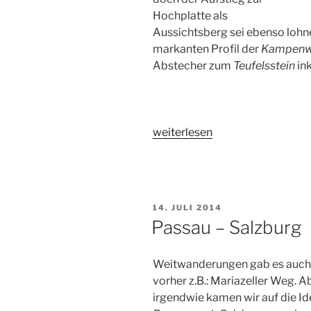
Hochplatte als
Aussichtsberg sei ebenso loh
markanten Profil der
Kampen
Abstecher zum
Teufelsstein
ink
„Chiemgauer
weiterlesen
Hochplatte,
Schleching
(Deutschland)“
VERÖFFENTLICHT
14. JULI 2014
AM
Passau – Salzburg
Weitwanderungen gab es auch
vorher z.B.: Mariazeller Weg. A
irgendwie kamen wir auf die I