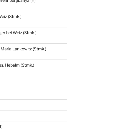
Brennbergbánya (H)
eiz (Stmk.)
ger bei Weiz (Stmk.)
 Maria Lankowitz (Stmk.)
s, Hebalm (Stmk.)
1)