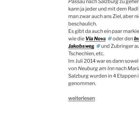
Passau
nach
Salzburg
zu gehen
kann ja jeder und mit dem Ra
man zwar auch ans Ziel, aber ni
beschaulich.
Es gibt da auch ein paar mark
wie die
Via Nova
oder den
In
Jakobsweg
und Zubringer a
Tschechien, etc.
Im Juli 2014 war es dann sowei
von
Neuburg am Inn
nach
Mari
Salzburg wurden in 4 Etappen i
genommen.
„Passau
weiterlesen
–
Salzburg“