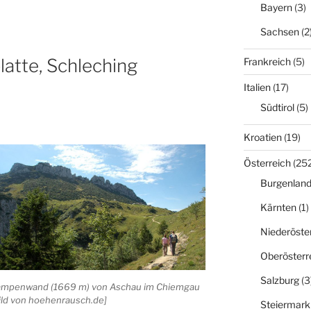
Bayern
(3)
Sachsen
(2
atte, Schleching
Frankreich
(5)
Italien
(17)
Südtirol
(5)
Kroatien
(19)
Österreich
(252
Burgenlan
Kärnten
(1)
Niederöste
Oberösterr
Salzburg
(3
mpenwand (1669 m) von Aschau im Chiemgau
ild von hoehenrausch.de]
Steiermark