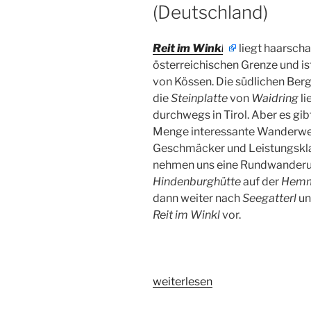
(Deutschland)
Reit im Winkl
liegt haarscha
österreichischen Grenze und is
von Kössen. Die südlichen Berg
die
Steinplatte
von
Waidring
li
durchwegs in Tirol. Aber es gibt
Menge interessante Wanderweg
Geschmäcker und Leistungskla
nehmen uns eine Rundwanderu
Hindenburghütte
auf der
Hemm
dann weiter nach
Seegatterl
un
Reit im Winkl
vor.
„Hindenburghütte,
weiterlesen
Reit