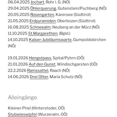
06.04.2025
Jochart
, Rohr i. G. (NÖ)
29.04.2025
Öhlerquerung
, Gutenstein/Puchberg (NÖ)
20.05.2025
Rosengarten
, Karersee (Südtirol)
21.05.2025
Erdpyramiden
, Oberbozen (Südtirol)
16.08.2025
Schneealm
, Neuberg an der Mürz (NÖ)
11.10.2025
St.Margarethen
, (Bgld.)
14.10.2025
Kaiser-Jubiläumswarte
, Gumpoldskirchen
(NÖ)
19.01.2026
Hengstpass
, Spital/Pyhrn (OÖ)
21.01.2026
Auf den Gunst
, Windischgarsten (OÖ)
22.2.2026
Ramssattel
, Raach (NÖ)
14.06.2026
Drei Otter
, Maria Schutz (NÖ)
Alleingänge
Kleiner Priel (Hinterstoder, OÖ)
Stubwieswipfel
(Wurzeralm, OÖ)