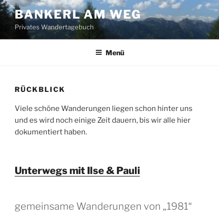
Zum
BANKERL AM WEG
Inhalt
Privates Wandertagebuch
springen
Menü
RÜCKBLICK
Viele schöne Wanderungen liegen schon hinter uns
und es wird noch einige Zeit dauern, bis wir alle hier
dokumentiert haben.
Unterwegs mit Ilse & Pauli
gemeinsame Wanderungen von „1981“