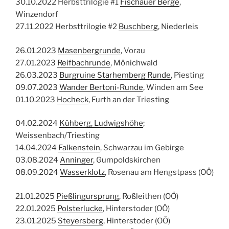
30.10.2022 Herbsttrilogie #1
Fischauer Berge
,
Winzendorf
27.11.2022 Herbsttrilogie #2
Buschberg
, Niederleis
26.01.2023
Masenbergrunde
, Vorau
27.01.2023
Reifbachrunde
, Mönichwald
26.03.2023
Burgruine Starhemberg Runde
, Piesting
09.07.2023
Wander Bertoni-Runde
, Winden am See
01.10.2023
Hocheck
, Furth an der Triesting
04.02.2024
Kühberg, Ludwigshöhe
;
Weissenbach/Triesting
14.04.2024
Falkenstein
, Schwarzau im Gebirge
03.08.2024
Anninger
, Gumpoldskirchen
08.09.2024
Wasserklotz
, Rosenau am Hengstpass (OÖ)
21.01.2025
Pießlingursprung
, Roßleithen (OÖ)
22.01.2025
Polsterlucke
, Hinterstoder (OÖ)
23.01.2025
Steyersberg
, Hinterstoder (OÖ)