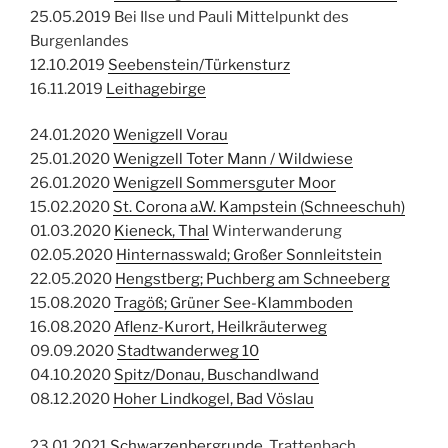
25.05.2019 Bei Ilse und Pauli Mittelpunkt des
Burgenlandes
12.10.2019
Seebenstein/Türkensturz
16.11.2019
Leithagebirge
24.01.2020
Wenigzell Vorau
25.01.2020
Wenigzell Toter Mann / Wildwiese
26.01.2020
Wenigzell Sommersguter Moor
15.02.2020
St. Corona a.W. Kampstein (Schneeschuh)
01.03.2020
Kieneck, Thal
Winterwanderung
02.05.2020
Hinternasswald; Großer Sonnleitstein
22.05.2020
Hengstberg; Puchberg am Schneeberg
15.08.2020
Tragöß; Grüner See-Klammboden
16.08.2020
Aflenz-Kurort, Heilkräuterweg
09.09.2020
Stadtwanderweg 10
04.10.2020
Spitz/Donau, Buschandlwand
08.12.2020
Hoher Lindkogel, Bad Vöslau
23.01.2021
Schwarzenbergrunde
, Trattenbach