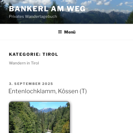
Zum
BANKERL AM WEG
Inhalt
Privates Wandertagebuch
springen
Menü
KATEGORIE:
TIROL
Wandern in Tirol
VERÖFFENTLICHT
3. SEPTEMBER 2025
AM
Entenlochklamm, Kössen (T)