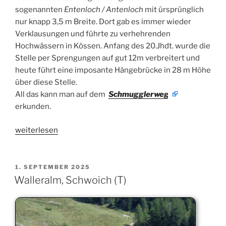
sogenannten
Entenloch / Antenloch
mit ürsprünglich
nur knapp 3,5 m Breite. Dort gab es immer wieder
Verklausungen und führte zu verhehrenden
Hochwässern in Kössen. Anfang des 20.Jhdt. wurde die
Stelle per Sprengungen auf gut 12m verbreitert und
heute führt eine imposante Hängebrücke in 28 m Höhe
über diese Stelle.
All das kann man auf dem
Schmugglerweg
erkunden.
„Entenlochklamm,
weiterlesen
Kössen
(T)“
VERÖFFENTLICHT
1. SEPTEMBER 2025
AM
Walleralm, Schwoich (T)