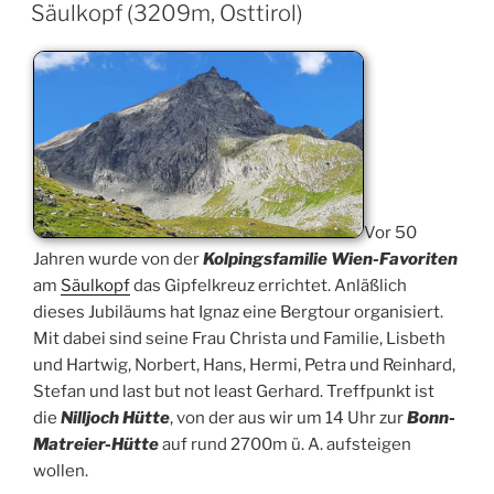
AM
Säulkopf (3209m, Osttirol)
Vor 50
Jahren wurde von der
Kolpingsfamilie Wien-Favoriten
am
Säulkopf
das Gipfelkreuz errichtet. Anläßlich
dieses Jubiläums hat Ignaz eine Bergtour organisiert.
Mit dabei sind seine Frau Christa und Familie, Lisbeth
und Hartwig, Norbert, Hans, Hermi, Petra und Reinhard,
Stefan und last but not least Gerhard. Treffpunkt ist
die
Nilljoch Hütte
, von der aus wir um 14 Uhr zur
Bonn-
Matreier-Hütte
auf rund 2700m ü. A. aufsteigen
wollen.