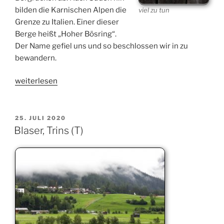
bilden die Karnischen Alpen die
viel zu tun
Grenze zu Italien. Einer dieser
Berge heißt „Hoher Bösring“.
Der Name gefiel uns und so beschlossen wir in zu
bewandern.
„Hoher
weiterlesen
Bösring,
Obertilliach“
VERÖFFENTLICHT
25. JULI 2020
AM
Blaser, Trins (T)