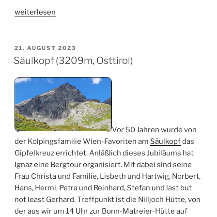
„Säulkopf
weiterlesen
(3209m,
Osttirol)“
VERÖFFENTLICHT
21. AUGUST 2023
AM
Säulkopf (3209m, Osttirol)
Vor 50 Jahren wurde von
der Kolpingsfamilie Wien-Favoriten am
Säulkopf
das
Gipfelkreuz errichtet. Anläßlich dieses Jubiläums hat
Ignaz eine Bergtour organisiert. Mit dabei sind seine
Frau Christa und Familie, Lisbeth und Hartwig, Norbert,
Hans, Hermi, Petra und Reinhard, Stefan und last but
not least Gerhard. Treffpunkt ist die Nilljoch Hütte, von
der aus wir um 14 Uhr zur Bonn-Matreier-Hütte auf