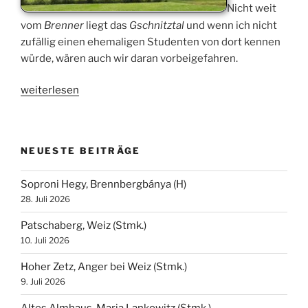
Nicht weit
vom
Brenner
liegt das
Gschnitztal
und wenn ich nicht
zufällig einen ehemaligen Studenten von dort kennen
würde, wären auch wir daran vorbeigefahren.
„Blaser,
weiterlesen
Trins
(T)“
NEUESTE BEITRÄGE
Soproni Hegy, Brennbergbánya (H)
28. Juli 2026
Patschaberg, Weiz (Stmk.)
10. Juli 2026
Hoher Zetz, Anger bei Weiz (Stmk.)
9. Juli 2026