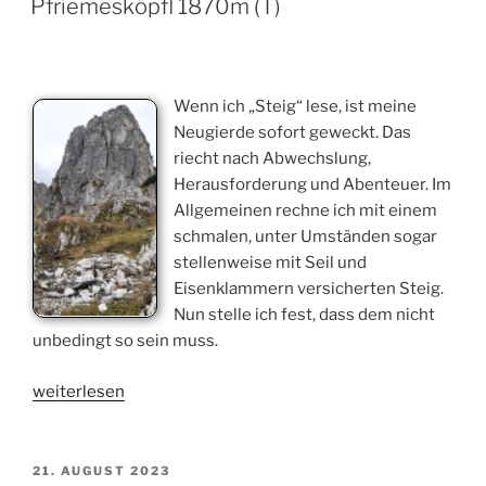
Pfriemesköpfl 1870m (T)
Wenn ich „Steig“ lese, ist meine
Neugierde sofort geweckt. Das
riecht nach Abwechslung,
Herausforderung und Abenteuer. Im
Allgemeinen rechne ich mit einem
schmalen, unter Umständen sogar
stellenweise mit Seil und
Eisenklammern versicherten Steig.
Nun stelle ich fest, dass dem nicht
unbedingt so sein muss.
„Pfriemesköpfl
weiterlesen
1870m
(T)“
VERÖFFENTLICHT
21. AUGUST 2023