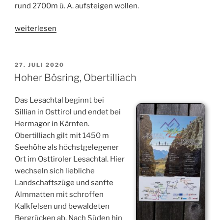
rund 2700m ü. A. aufsteigen wollen.
„Säulkopf
weiterlesen
(3209m,
Osttirol)“
VERÖFFENTLICHT
27. JULI 2020
AM
Hoher Bösring, Obertilliach
Das Lesachtal beginnt bei
Sillian in Osttirol und endet bei
Hermagor in Kärnten.
Obertilliach gilt mit 1450 m
Seehöhe als höchstgelegener
Ort im Osttiroler Lesachtal. Hier
wechseln sich liebliche
Landschaftszüge und sanfte
Almmatten mit schroffen
Kalkfelsen und bewaldeten
Bergrücken ab. Nach Süden hin