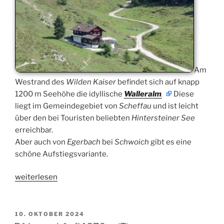
Am
Westrand des
Wilden Kaiser
befindet sich auf knapp
1200 m Seehöhe die idyllische
Walleralm
.
Diese
liegt im Gemeindegebiet von
Scheffau
und ist leicht
über den bei Touristen beliebten
Hintersteiner See
erreichbar.
Aber auch von
Egerbach
bei
Schwoich
gibt es eine
schöne Aufstiegsvariante.
„Walleralm,
weiterlesen
Schwoich
(T)“
VERÖFFENTLICHT
10. OKTOBER 2024
AM