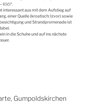
– Ičići“.
t interessant aus mit dem Aufstieg auf
rg, einer Quelle (kroatisch: Izvor) sowie
besichtigung und Strandpromenade ist
dabei.
rein in die Schuhe und auf ins nächste
euer.
arte, Gumpoldskirchen