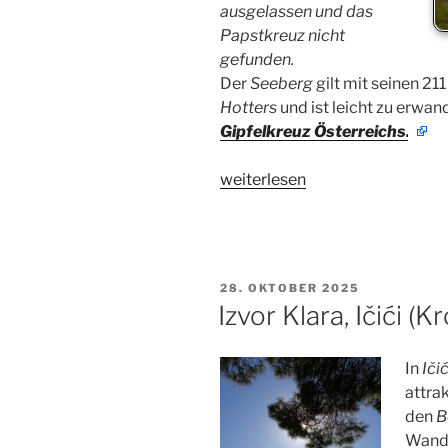
ausgelassen und das
Papstkreuz nicht
gefunden.
Der
Seeberg
gilt mit seinen 2
Hotters
und ist leicht zu erwan
Gipfelkreuz Österreichs.
„Seeberg-
weiterlesen
Kreuz,
Oggau
(Bgld)“
VERÖFFENTLICHT
28. OKTOBER 2025
AM
Izvor Klara, Ičići (K
In
Iči
attra
den
B
Wande