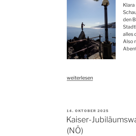
Klara 
Schau
den Be
Stadt
alles 
Also 
Abent
„Izvor
weiterlesen
Klara,
Ičići
(Kroatien)“
VERÖFFENTLICHT
14. OKTOBER 2025
AM
Kaiser-Jubiläumsw
(NÖ)