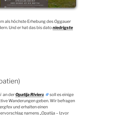
11 m als höchste Erhebung des
Oggauer
dern. Und er hat das bis dato
niedrigste
roatien)
ći
an der
Opatija Riviera
soll es einige
ktive Wanderungen geben. Wir befragen
ergfex
und erhalten einen
rvorschlag namens „Opatija – Izvor