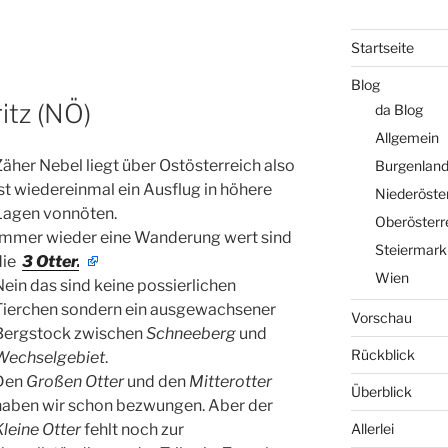
Startseite
Blog
itz (NÖ)
da Blog
Allgemein
Zäher Nebel liegt über Ostösterreich also
Burgenlan
ist wiedereinmal ein Ausflug in höhere
Niederöste
Lagen vonnöten.
Oberösterr
Immer wieder eine Wanderung wert sind
Steiermark
die
3 Otter.
Wien
Nein das sind keine possierlichen
Tierchen sondern ein ausgewachsener
Vorschau
Bergstock zwischen
Schneeberg
und
Rückblick
Wechselgebiet
.
Den
Großen Otter
und den
Mitterotter
Überblick
haben wir schon bezwungen. Aber der
Allerlei
Kleine Otter
fehlt noch zur