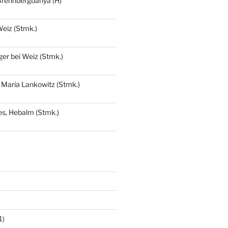
Brennbergbánya (H)
eiz (Stmk.)
ger bei Weiz (Stmk.)
 Maria Lankowitz (Stmk.)
s, Hebalm (Stmk.)
1)