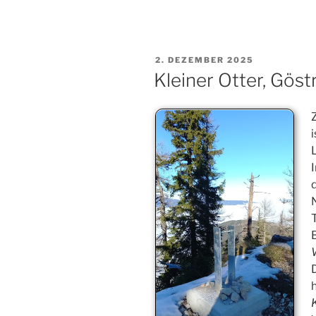
Göstritz
(NÖ)“
VERÖFFENTLICHT
2. DEZEMBER 2025
AM
Kleiner Otter, Göstr