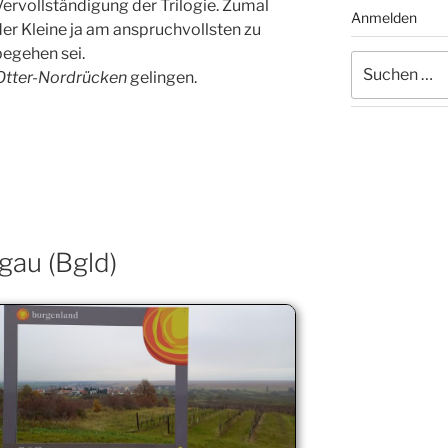
Vervollständigung der Trilogie. Zumal
Anmelden
der Kleine ja am anspruchvollsten zu
begehen sei.
Suchen
-Otter-Nordrücken
gelingen.
nach:
gau (Bgld)