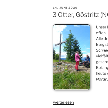
(Stmk.)“
VERÖFFENTLICHT
14. JUNI 2026
AM
3 Otter, Göstritz (N
Unser 
offen.
Alle d
Bergst
Schne
vielfä
gescha
Bei an
heute
Nordr
„3
weiterlesen
Otter,