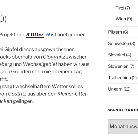
Tirol
(7)
Ö)
Wien
(9)
Pilgern
(6)
Projekt der
3 Otter
ist noch immer
Schweden
(3)
rei Gipfel dieses ausgewachsenen
Slovakei
(4)
ocks oberhalb von
Gloggnitz
zwischen
eberg
und
Wechselgebiet
haben wir aus
Slowenien
(7)
ltigen Gründen noch nie an einem Tag
Tschechien
(2)
fft.
gesagt wechselhaftem Wetter soll es
Ungarn
(12)
 von
Göstritz
aus über den
Kleiner-Otter-
ücken
gelingen.
WANDERARC
Wanderarchiv