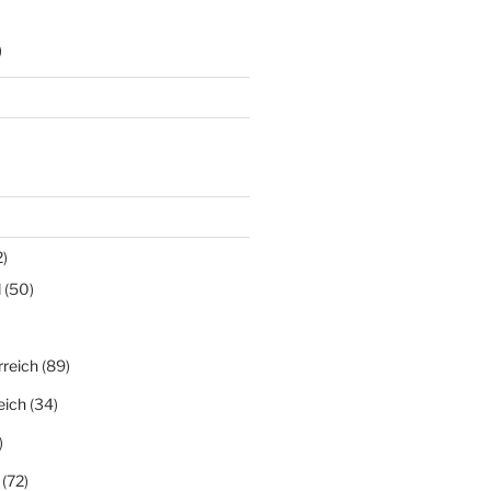
)
)
d
(50)
rreich
(89)
eich
(34)
)
(72)