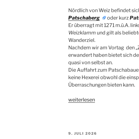
Nördlich von Weiz befindet sic
Patschaberg
oder kurz
Pat
Er überragt mit
1271 m.ü.A.
link
Weizklamm
und gilt als belieb
Wanderziel.
Nachdem wir am Vortag den „
erwandert haben bietet sich d
quasi von selbst an.
Die Auffahrt zum Patschabauer
keine Hexerei obwohl die einsp
Überraschungen bieten kann.
„Patschaberg,
weiterlesen
Weiz
(Stmk.)“
VERÖFFENTLICHT
9. JULI 2026
AM