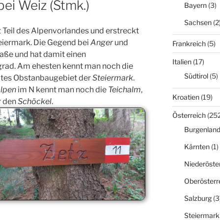
bei Weiz (Stmk.)
Bayern
(3)
Sachsen
(2
t Teil des Alpenvorlandes und erstreckt
teiermark. Die Gegend bei
Anger
und
Frankreich
(5)
raße und hat damit einen
Italien
(17)
rad. Am ehesten kennt man noch die
Südtirol
(5)
ßtes Obstanbaugebiet der
Steiermark
.
Alpen
im N kennt man noch die
Teichalm
,
Kroatien
(19)
 den
Schöckel
.
Österreich
(252
Burgenlan
Kärnten
(1)
Niederöste
Oberösterr
Salzburg
(3
Steiermark