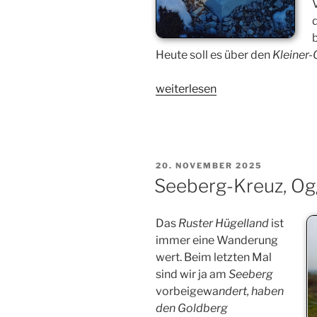
Heute soll es über den
Kleiner
„Kleiner
weiterlesen
Otter,
Göstritz
(NÖ)“
VERÖFFENTLICHT
20. NOVEMBER 2025
AM
Seeberg-Kreuz, Og
Das
Ruster Hügelland
ist
immer eine Wanderung
wert. Beim letzten Mal
sind wir ja am
Seeberg
vorbeigewa
ndert, haben
den Goldberg