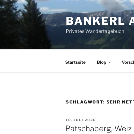
Zum
Inhalt
BANKERL 
springen
Privates Wandertagebuch
Startseite
Blog
Vorsc
SCHLAGWORT:
SEHR NET
VERÖFFENTLICHT
10. JULI 2026
AM
Patschaberg, Weiz 