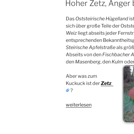
Hoher Zetz, Anger 
Das
Oststeirische Hügelland
is
sich über große Teile der Osts
Weiz
liegt abseits jeder Fernst
entsprechenden Bekanntheitsg
Steirische Apfelstraße
als grö
Abseits von den
Fischbacher 
den
Masenberg
, den
Kulm
oder
Aber was zum
Kuckuck ist der
Zetz
?
„Hoher
weiterlesen
Zetz,
Anger
bei
Weiz