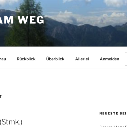
AM WEG
S
hau
Rückblick
Überblick
Allerlei
Anmelden
n
T
NEUESTE BE
(Stmk.)