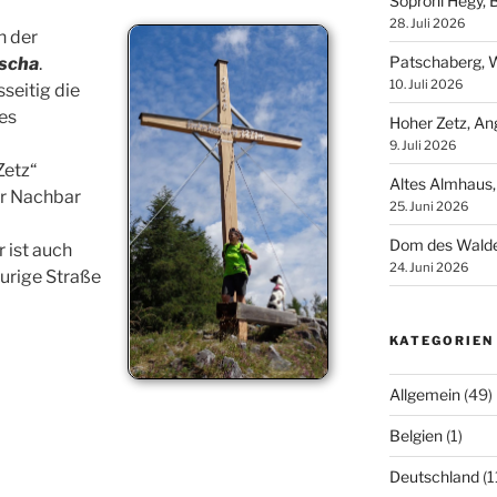
Soproni Hegy, 
28. Juli 2026
h der
Patschaberg, W
scha
.
10. Juli 2026
sseitig die
tes
Hoher Zetz, An
9. Juli 2026
Zetz“
Altes Almhaus,
er Nachbar
25. Juni 2026
Dom des Walde
 ist auch
24. Juni 2026
urige Straße
KATEGORIEN
Allgemein
(49)
Belgien
(1)
Deutschland
(1