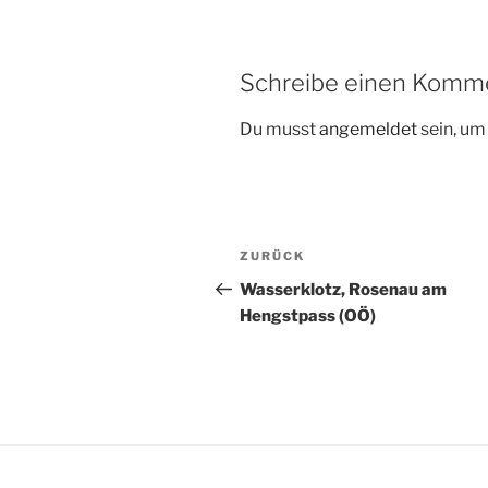
Schreibe einen Komm
Du musst
angemeldet
sein, u
Beitragsnavigation
Vorheriger
ZURÜCK
Beitrag
Wasserklotz, Rosenau am
Hengstpass (OÖ)