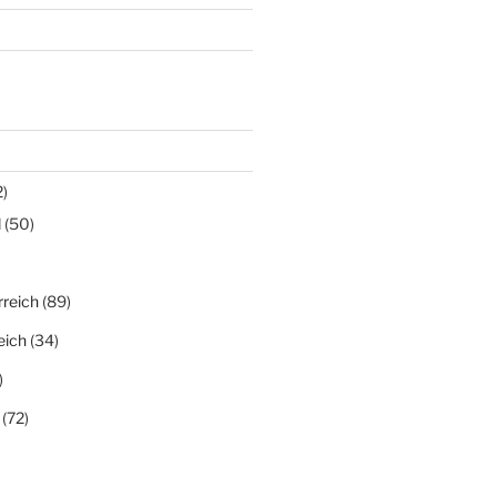
)
d
(50)
rreich
(89)
eich
(34)
)
(72)