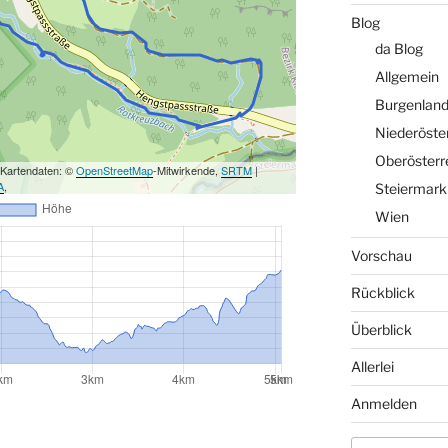
Blog
da Blog
Allgemein
Burgenlan
Niederöste
Oberösterr
 Kartendaten: ©
OpenStreetMap
-Mitwirkende,
SRTM
|
A
,
Steiermark
Wien
Vorschau
Rückblick
Überblick
Allerlei
Anmelden
Suchen