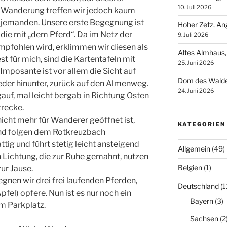
10. Juli 2026
Wanderung treffen wir jedoch kaum
jemanden. Unsere erste Begegnung ist
Hoher Zetz, An
die mit „dem Pferd“.
Da im Netz der
9. Juli 2026
pfohlen wird, erklimmen wir diesen als
Altes Almhaus,
t für mich, sind die Kartentafeln mit
25. Juni 2026
Imposante ist vor allem die Sicht auf
Dom des Walde
der hinunter, zurück auf den Almenweg.
24. Juni 2026
gauf, mal leicht bergab in Richtung Osten
trecke.
icht mehr für Wanderer geöffnet ist,
KATEGORIEN
 und folgen dem Rotkreuzbach
ttig und führt stetig leicht ansteigend
Allgemein
(49)
n Lichtung, die zur Ruhe gemahnt, nutzen
Belgien
(1)
ur Jause.
gnen wir drei frei laufenden Pferden,
Deutschland
(1
fel) opfere. Nun ist es nur noch ein
Bayern
(3)
m Parkplatz.
Sachsen
(2