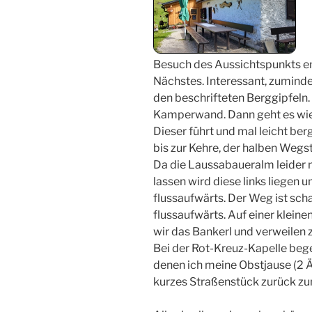
Besuch des Aussichtspunkts em
Nächstes. Interessant, zumindes
den beschrifteten Berggipfeln. 
Kamperwand. Dann geht es wie
Dieser führt und mal leicht ber
bis zur Kehre, der halben Wegs
Da die Laussabaueralm leider n
lassen wird diese links liegen
flussaufwärts. Der Weg ist scha
flussaufwärts. Auf einer kleine
wir das Bankerl und verweilen z
Bei der Rot-Kreuz-Kapelle bege
denen ich meine Obstjause (2 Äp
kurzes Straßenstück zurück zu