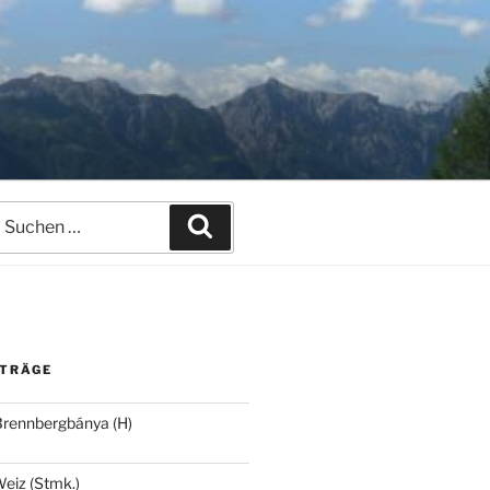
uchen
Suchen
ach:
ITRÄGE
Brennbergbánya (H)
eiz (Stmk.)