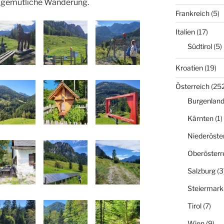
e, gemütliche Wanderung.
Frankreich
(5)
Italien
(17)
Südtirol
(5)
Kroatien
(19)
Österreich
(252
Burgenlan
Kärnten
(1)
Niederöste
Oberösterr
Salzburg
(3
Steiermark
Tirol
(7)
Wien
(9)