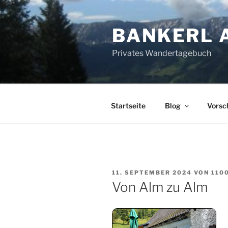
Zum
Inhalt
BANKERL 
springen
Privates Wandertagebuch
Startseite
Blog
Vorsc
VERÖFFENTLICHT
11. SEPTEMBER 2024
VON
110
AM
Von Alm zu Alm