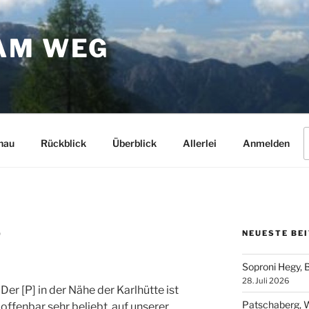
AM WEG
S
hau
Rückblick
Überblick
Allerlei
Anmelden
n
NEUESTE BE
0
Soproni Hegy, 
28. Juli 2026
Der [P] in der Nähe der Karlhütte ist
Patschaberg, W
offenbar sehr beliebt, auf unserer