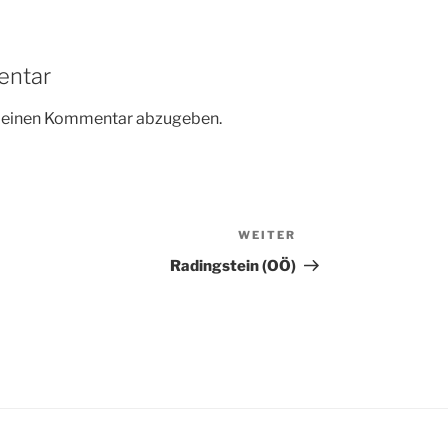
entar
m einen Kommentar abzugeben.
WEITER
Nächster
Beitrag
Radingstein (OÖ)