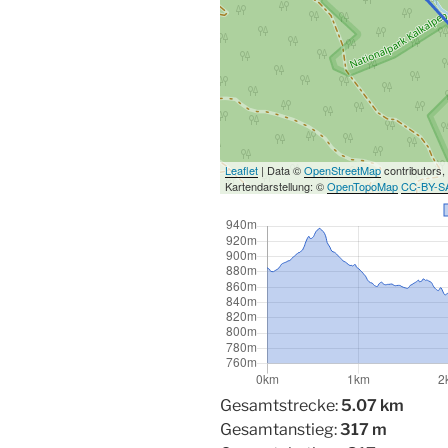
Leaflet
| Data ©
OpenStreetMap
contributors,
Kartendarstellung: ©
OpenTopoMap
CC-BY-S
Gesamtstrecke:
5.07 km
Gesamtanstieg:
317 m