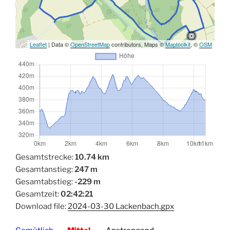
Leaflet
| Data ©
OpenStreetMap
contributors, Maps ©
Maptoolkit
, ©
OSM
Gesamtstrecke:
10.74 km
Gesamtanstieg:
247 m
Gesamtabstieg:
-229 m
Gesamtzeit:
02:42:21
Download file:
2024-03-30 Lackenbach.gpx