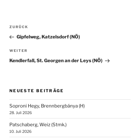
Beitragsnavigation
Vorheriger
ZURÜCK
Beitrag
Gipfelweg, Katzelsdorf (NÖ)
Nächster
WEITER
Beitrag
Kendlerfall, St. Georgen an der Leys (NÖ)
NEUESTE BEITRÄGE
Soproni Hegy, Brennbergbánya (H)
28. Juli 2026
Patschaberg, Weiz (Stmk.)
10. Juli 2026