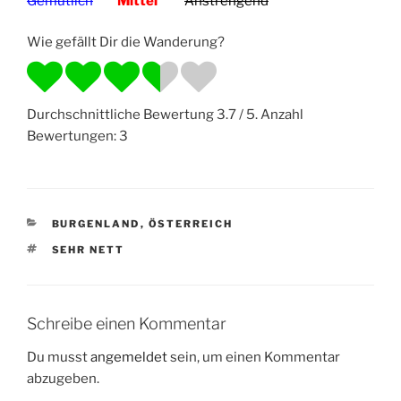
Gemütlich
Mittel
Anstrengend
Wie gefällt Dir die Wanderung?
Durchschnittliche Bewertung
3.7
/ 5. Anzahl
Bewertungen:
3
KATEGORIEN
BURGENLAND
,
ÖSTERREICH
SCHLAGWÖRTER
SEHR NETT
Schreibe einen Kommentar
Du musst
angemeldet
sein, um einen Kommentar
abzugeben.