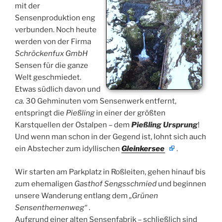
mit der
Sensenproduktion eng
verbunden. Noch heute
werden von der Firma
Schröckenfux GmbH
Sensen für die ganze
Welt geschmiedet.
Etwas südlich davon und
ca.
30 Gehminuten vom Sensenwerk entfernt,
entspringt die
Pießling
in einer der größten
Karstquellen der Ostalpen – dem
Pießling Ursprung
!
Und wenn man schon in der Gegend ist, lohnt sich auch
ein Abstecher zum idyllischen
Gleinkersee
.
Wir starten am Parkplatz in Roßleiten, gehen hinauf bis
zum ehemaligen
Gasthof Sengsschmied
und beginnen
unsere Wanderung entlang dem
„Grünen
Sensenthemenweg“
.
Aufgrund einer alten Sensenfabrik – schließlich sind