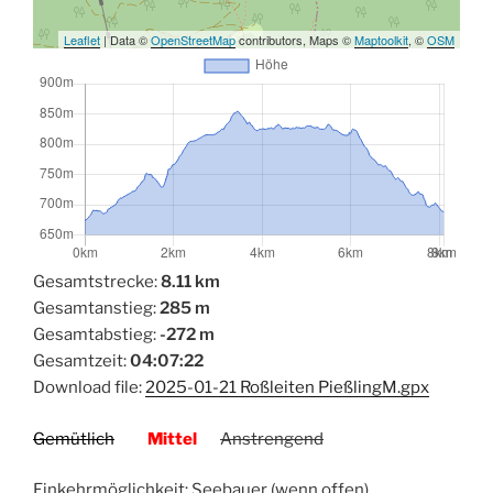
Leaflet
| Data ©
OpenStreetMap
contributors, Maps ©
Maptoolkit
, ©
OSM
Gesamtstrecke:
8.11 km
Gesamtanstieg:
285 m
Gesamtabstieg:
-272 m
Gesamtzeit:
04:07:22
Download file:
2025-01-21 Roßleiten PießlingM.gpx
Gemütlich
Mittel
Anstrengend
Einkehrmöglichkeit: Seebauer (wenn offen)