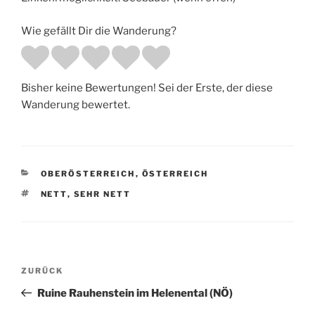
Wie gefällt Dir die Wanderung?
Bisher keine Bewertungen! Sei der Erste, der diese
Wanderung bewertet.
KATEGORIEN
OBERÖSTERREICH
,
ÖSTERREICH
SCHLAGWÖRTER
NETT
,
SEHR NETT
Beitragsnavigation
Vorheriger
ZURÜCK
Beitrag
Ruine Rauhenstein im Helenental (NÖ)