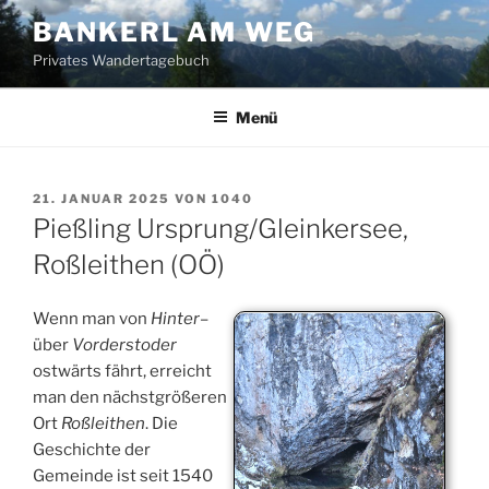
Zum
BANKERL AM WEG
Inhalt
Privates Wandertagebuch
springen
Menü
VERÖFFENTLICHT
21. JANUAR 2025
VON
1040
AM
Pießling Ursprung/Gleinkersee,
Roßleithen (OÖ)
Wenn man von
Hinter
–
über
Vorderstoder
ostwärts fährt, erreicht
man den nächstgrößeren
Ort
Roßleithen
. Die
Geschichte der
Gemeinde ist seit 1540