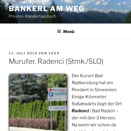
Zum
BANKERL AM WEG
Inhalt
Privates Wandertagebuch
springen
Menü
VERÖFFENTLICHT
17. JULI 2012
VON
1040
AM
Murufer, Radenci (Stmk./SLO)
Der Kurort
Bad
Radkersburg
hat ein
Pendant in Slowenien.
Einige Kilometer
flußabwärts liegt der Ort
Radenci
/ Bad Radein –
der mit den 3 Herzen.
Na wenn wir schon da