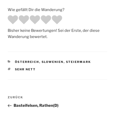
Wie gefällt Dir die Wanderung?
Bisher keine Bewertungen! Sei der Erste, der diese
Wanderung bewertet.
KATEGORIEN
ÖSTERREICH
,
SLOWENIEN
,
STEIERMARK
SCHLAGWÖRTER
SEHR NETT
Beitragsnavigation
Vorheriger
ZURÜCK
Beitrag
Basteifelsen, Rathen(D)