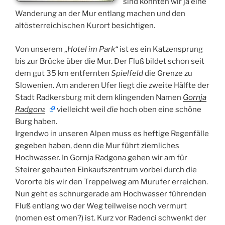
sind könnten wir ja eine
Wanderung an der Mur entlang machen und den
altösterreichischen Kurort besichtigen.
Von unserem „
Hotel im Park“
ist es ein Katzensprung
bis zur Brücke über die Mur. Der Fluß bildet schon seit
dem gut 35 km entfernten
Spielfeld
die Grenze zu
Slowenien. Am anderen Ufer liegt die zweite Hälfte der
Stadt Radkersburg mit dem klingenden Namen
Gornja
Radgona
vielleicht weil
die
hoch oben eine schöne
Burg haben.
Irgendwo in unseren Alpen muss es heftige Regenfälle
gegeben haben, denn die Mur führt ziemliches
Hochwasser. In Gornja Radgona gehen wir am für
Steirer gebauten Einkaufszentrum vorbei durch die
Vororte bis wir den Treppelweg am Murufer erreichen.
Nun geht es schnurgerade am Hochwasser führenden
Fluß entlang wo der Weg teilweise noch vermurt
(nomen est omen?) ist. Kurz vor Radenci schwenkt der