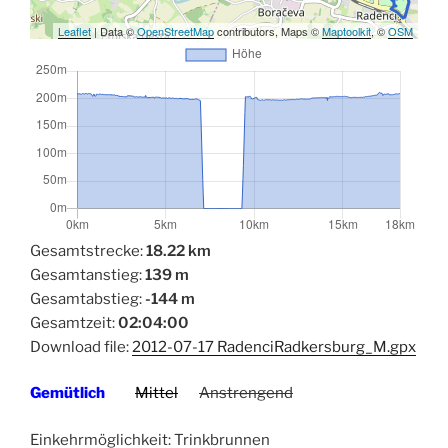
Leaflet
| Data ©
OpenStreetMap
contributors, Maps ©
Maptoolkit
, ©
OSM
Gesamtstrecke:
18.22 km
Gesamtanstieg:
139 m
Gesamtabstieg:
-144 m
Gesamtzeit:
02:04:00
Download file:
2012-07-17 RadenciRadkersburg_M.gpx
Gemütlich
Mittel
Anstrengend
Einkehrmöglichkeit: Trinkbrunnen