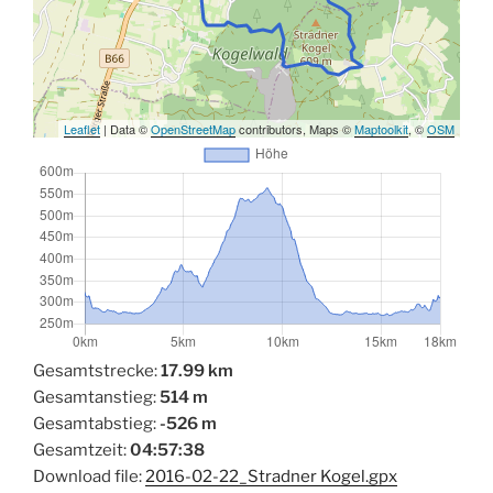
Leaflet
| Data ©
OpenStreetMap
contributors, Maps ©
Maptoolkit
, ©
OSM
Gesamtstrecke:
17.99 km
Gesamtanstieg:
514 m
Gesamtabstieg:
-526 m
Gesamtzeit:
04:57:38
Download file:
2016-02-22_Stradner Kogel.gpx