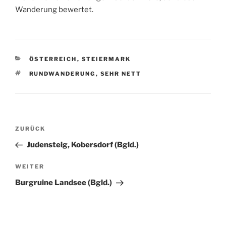
Wanderung bewertet.
KATEGORIEN
ÖSTERREICH
,
STEIERMARK
SCHLAGWÖRTER
RUNDWANDERUNG
,
SEHR NETT
Beitragsnavigation
Vorheriger
ZURÜCK
Beitrag
Judensteig, Kobersdorf (Bgld.)
Nächster
WEITER
Beitrag
Burgruine Landsee (Bgld.)