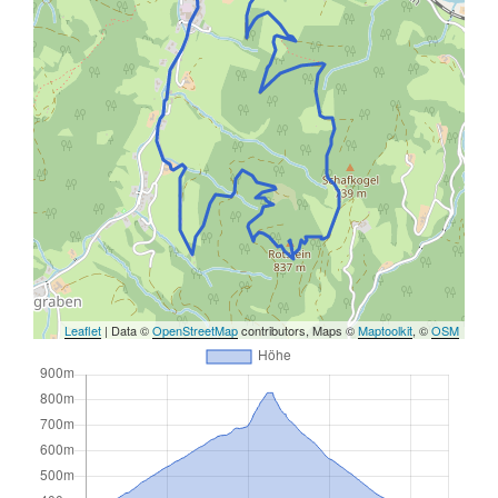
Leaflet
| Data ©
OpenStreetMap
contributors, Maps ©
Maptoolkit
, ©
OSM