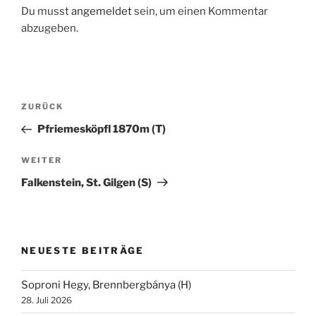
Du musst
angemeldet
sein, um einen Kommentar
abzugeben.
Beitragsnavigation
Vorheriger
ZURÜCK
Beitrag
Pfriemesköpfl 1870m (T)
Nächster
WEITER
Beitrag
Falkenstein, St. Gilgen (S)
NEUESTE BEITRÄGE
Soproni Hegy, Brennbergbánya (H)
28. Juli 2026