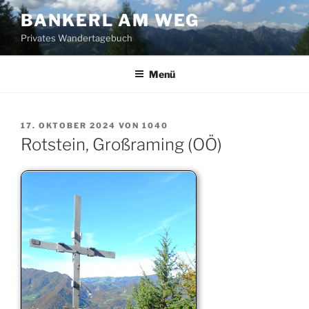
Zum
BANKERL AM WEG
Inhalt
Privates Wandertagebuch
springen
Menü
VERÖFFENTLICHT
17. OKTOBER 2024
VON
1040
AM
Rotstein, Großraming (OÖ)