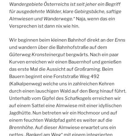
Wandergebiete Österreichs ist seit jeher ein Begriff
für ausgedehnte Wälder, klare Gebirgsbäche, saftige
Almwiesen und Wanderwege.“
Naja, wenn das ein
Versprechen ist dann nix wie hin.
Wir beginnen beim kleinen Bahnhof direkt an der
Enns
und wandern über die Bahnhofstraße auf dem
Güterweg Kronsteinergut
bergwärts. Nach ein paar
Kurven erreichen wir einen Bauernhof und genießen
das erste Mal die Aussicht auf
Großraming
. Beim
Bauern beginnt eine Forststraße Weg 492
(Kalkalpenweg) welche uns in zahlreichen Kehren
durch einen lauschigen Wald auf den Berg hinauf führt.
Unterhalb vom Gipfel des
Schafkogels
erreichen wir
auf einem Sattel eine Almwiese mit einer idyllischen
Jagdhütte. Nun betreten wir ein Hochmoor und auf
einem feuchten Waldpfad geht es weiter auf die
Brennhöhe
. Auf dieser Almwiese erwartet uns ein
nettes „Bankerl am Weg“ mit einem integrierten